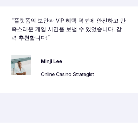
“플랫폼의 보안과 VIP 혜택 덕분에 안전하고 만
족스러운 게임 시간을 보낼 수 있었습니다. 강
력 추천합니다!”
Minji Lee
Online Casino Strategist