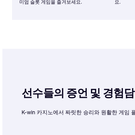
미엄 슬롯 게임을 즐겨보세요.
요.
선수들의 증언 및 경험담
K-win 카지노에서 짜릿한 승리와 원활한 게