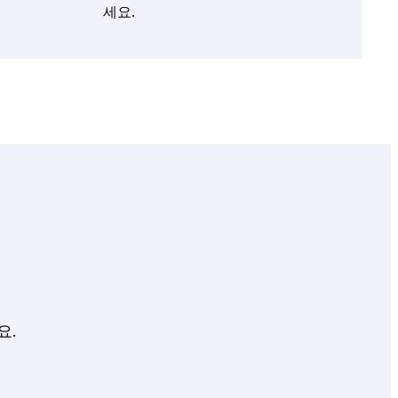
세요.
요.