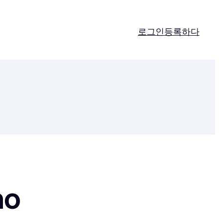
로그인
등록하다
no