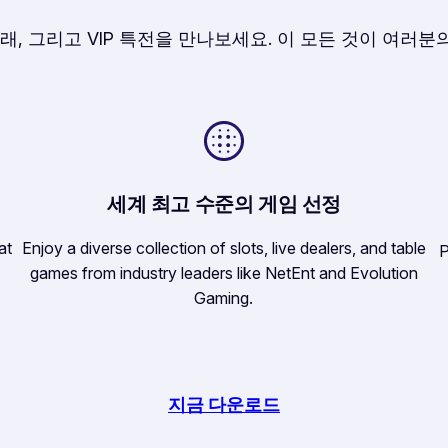
거래, 그리고 VIP 특전을 만나보세요. 이 모든 것이 여러
세계 최고 수준의 게임 선정
at
Enjoy a diverse collection of slots, live dealers, and table
P
games from industry leaders like NetEnt and Evolution
Gaming.
지금 다운로드