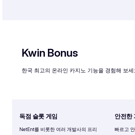
Kwin Bonus
한국 최고의 온라인 카지노 기능을 경험해 보세
독점 슬롯 게임
안전한
NetEnt를 비롯한 여러 개발사의 프리
빠르고 안