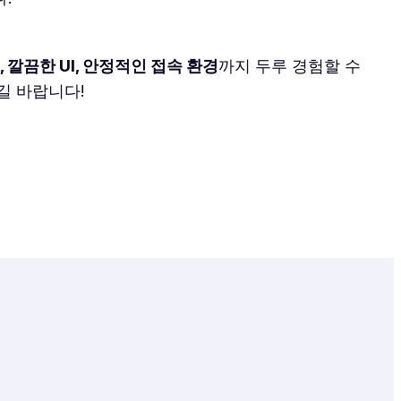
 깔끔한 UI, 안정적인 접속 환경
까지 두루 경험할 수
길 바랍니다!