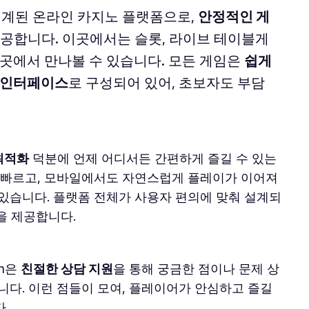
설계된 온라인 카지노 플랫폼으로,
안정적인 게
제공합니다. 이곳에서는 슬롯, 라이브 테이블게
한 곳에서 만나볼 수 있습니다. 모든 게임은
쉽게
 인터페이스
로 구성되어 있어, 초보자도 부담
최적화
덕분에 언제 어디서든 간편하게 즐길 수 있는
가 빠르고, 모바일에서도 자연스럽게 플레이가 이어져
있습니다. 플랫폼 전체가 사용자 편의에 맞춰 설계되
을 제공합니다.
in은
친절한 상담 지원
을 통해 궁금한 점이나 문제 상
니다. 이런 점들이 모여, 플레이어가 안심하고 즐길
.